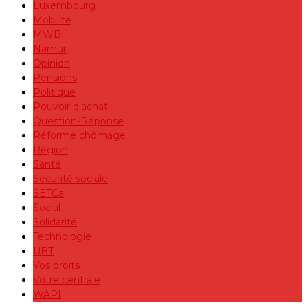
Luxembourg
Mobilité
MWB
Namur
Opinion
Pensions
Politique
Pouvoir d'achat
Question-Réponse
Réforme chômage
Région
Santé
Sécurité sociale
SETCa
Social
Solidarité
Technologie
UBT
Vos droits
Votre centrale
WAPI