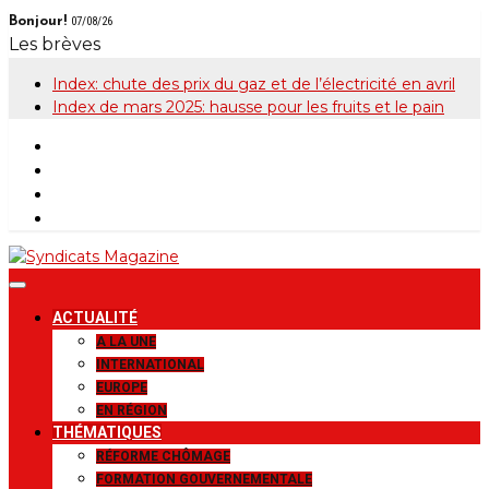
Skip
Bonjour!
07/08/26
to
Les brèves
content
Index: chute des prix du gaz et de l’électricité en avril
Index de mars 2025: hausse pour les fruits et le pain
Syndicats
Le magazine de la FGTB
ACTUALITÉ
Magazine
A LA UNE
INTERNATIONAL
EUROPE
EN RÉGION
THÉMATIQUES
RÉFORME CHÔMAGE
FORMATION GOUVERNEMENTALE