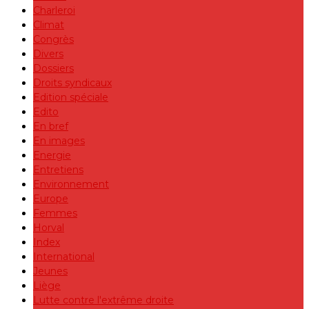
Charleroi
Climat
Congrès
Divers
Dossiers
Droits syndicaux
Edition spéciale
Edito
En bref
En images
Energie
Entretiens
Environnement
Europe
Femmes
Horval
Index
International
Jeunes
Liège
Lutte contre l'extrême droite