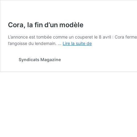
Cora, la fin d’un modèle
L’annonce est tombée comme un couperet le 8 avril : Cora ferme dé
Cora,
l’angoisse du lendemain. …
Lire la suite de
la
fin
Syndicats Magazine
d’un
modèle