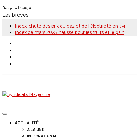
Skip
Bonjour!
06/08/26
to
Les brèves
content
Index: chute des prix du gaz et de l’électricité en avril
Index de mars 2025: hausse pour les fruits et le pain
Syndicats Maga
Le magazine de la FGTB
ACTUALITÉ
A LA UNE
INTERNATIONAL