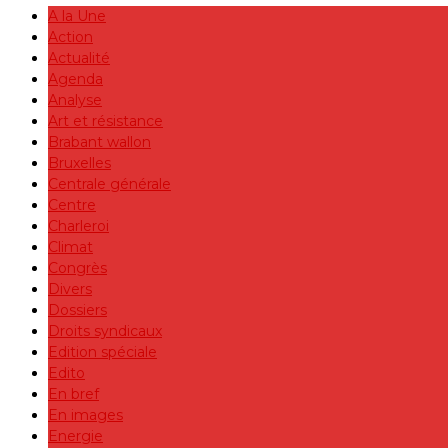
A la Une
Action
Actualité
Agenda
Analyse
Art et résistance
Brabant wallon
Bruxelles
Centrale générale
Centre
Charleroi
Climat
Congrès
Divers
Dossiers
Droits syndicaux
Edition spéciale
Edito
En bref
En images
Energie