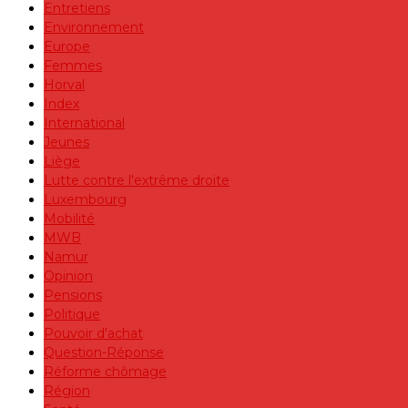
Entretiens
Environnement
Europe
Femmes
Horval
Index
International
Jeunes
Liège
Lutte contre l'extrême droite
Luxembourg
Mobilité
MWB
Namur
Opinion
Pensions
Politique
Pouvoir d'achat
Question-Réponse
Réforme chômage
Région