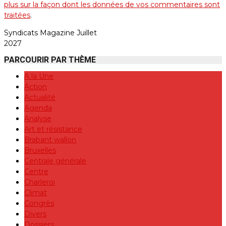
plus sur la façon dont les données de vos commentaires sont
traitées
.
Syndicats Magazine Juillet
2027
PARCOURIR PAR THÈME
A la Une
Action
Actualité
Agenda
Analyse
Art et résistance
Brabant wallon
Bruxelles
Centrale générale
Centre
Charleroi
Climat
Congrès
Divers
Dossiers