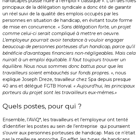
handicapés puisse nuire à l’emploi « classique ». L’un des rôles
principaux de la délégation syndicale a donc été de garantir
un réel suivi de la qualité des emplois occupés par les
personnes en situation de handicap, en évitant toute forme
de mise en concurrence.
« Sans délégation forte, un projet
comme celui-ci serait compliqué à mettre en oeuvre.
L’employeur pourrait avoir tendance à vouloir engager
beaucoup de personnes porteuses d’un handicap, parce qu’il
bénéficie d’avantages financiers non-négligeables. Mais cela
nuirait à un emploi équitable. Il faut toujours trouver un
équilibre. Nous nous sommes donc battus pour que les
travailleurs soient embauchés sur fonds propres. »,
nous
explique Joseph Dreze, travailleur chez Spa depuis presque
40 ans et délégué FGTB Horval.
« Aujourd’hui, les principaux
porteurs du projet sont les travailleurs eux-mêmes.»
Quels postes, pour qui ?
Ensemble, l’AViQ*, les travailleurs et l’employeur ont tenté
d’identifier les postes au sein de l’entreprise qui pourraient
s’ouvrir aux personnes porteuses de handicap. Mais ce n’était
pas la meilleure approche. En effet, les types de handicaps