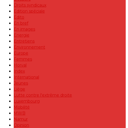
Droits syndicaux
Edition spéciale
Edito
En bref
En images
Energie
Entretiens
Environnement
Europe
Femmes
Horval
Index
International
Jeunes
Liège
Lutte contre l'extrême droite
Luxembourg
Mobilité
MWB
Namur
Opinion