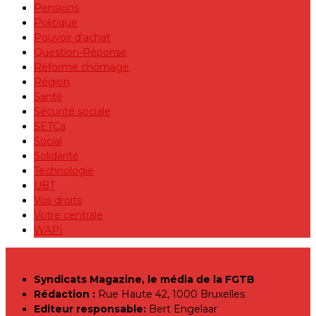
Pensions
Politique
Pouvoir d'achat
Question-Réponse
Réforme chômage
Région
Santé
Sécurité sociale
SETCa
Social
Solidarité
Technologie
UBT
Vos droits
Votre centrale
WAPI
Syndicats Magazine, le média de la FGTB
Rédaction :
Rue Haute 42, 1000 Bruxelles
Editeur responsable:
Bert Engelaar