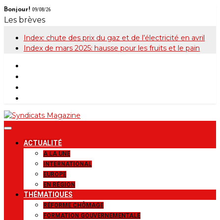
Skip
Bonjour!
09/08/26
to
Les brèves
content
Index: chute des prix du gaz et de l’électricité en avril
Index de mars 2025: hausse pour les fruits et le pain
Syndicats
Le magazine de la FGTB
ACTUALITÉ
Magazine
A LA UNE
INTERNATIONAL
EUROPE
EN RÉGION
THÉMATIQUES
RÉFORME CHÔMAGE
FORMATION GOUVERNEMENTALE