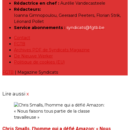
Rédactrice en chef :
Aurélie Vandecasteele
Rédacteurs:
Ioanna Gimnopoulou, Geeraard Peeters, Florian Strik,
Léonard Pollet
Service abonnements :
syndicats@fgtb.be
Contact
FGTB
Archives PDF de Syndicats Magazine
De Nieuwe Werker
Politique de cookies (EU)
FGTB
| Magazine Syndicats
Lire aussi
x
Chris Smalls, l’homme qui a défié Amazon: « Nous