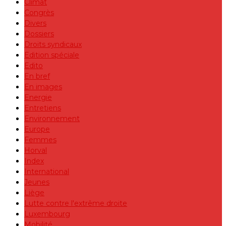
Climat
Congrès
Divers
Dossiers
Droits syndicaux
Edition spéciale
Edito
En bref
En images
Energie
Entretiens
Environnement
Europe
Femmes
Horval
Index
International
Jeunes
Liège
Lutte contre l'extrême droite
Luxembourg
Mobilité