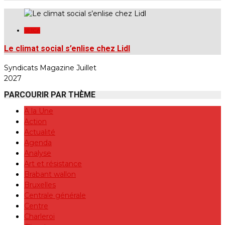
SETCA
Le climat social s’enlise chez Lidl
Syndicats Magazine Juillet
2027
PARCOURIR PAR THÈME
A la Une
Action
Actualité
Agenda
Analyse
Art et résistance
Brabant wallon
Bruxelles
Centrale générale
Centre
Charleroi