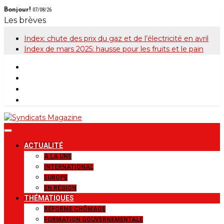
Skip
Bonjour!
07/08/26
to
Les brèves
content
Index: chute des prix du gaz et de l’électricité en avril
Index de mars 2025: hausse pour les fruits et le pain
Syndicats
Le magazine de la FGTB
ACTUALITÉ
Magazine
A LA UNE
INTERNATIONAL
EUROPE
EN RÉGION
THÉMATIQUES
RÉFORME CHÔMAGE
FORMATION GOUVERNEMENTALE