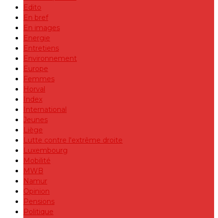
Edito
En bref
En images
Energie
Entretiens
Environnement
Europe
Femmes
Horval
Index
International
Jeunes
Liège
Lutte contre l'extrême droite
Luxembourg
Mobilité
MWB
Namur
Opinion
Pensions
Politique