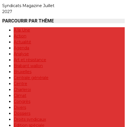
Syndicats Magazine Juillet
2027
PARCOURIR PAR THÈME
A la Une
Action
Actualité
Agenda
Analyse
Art et résistance
Brabant wallon
Bruxelles
Centrale générale
Centre
Charleroi
Climat
Congrès
Divers
Dossiers
Droits syndicaux
Edition spéciale