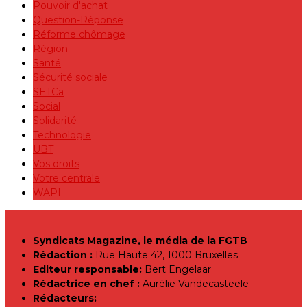
Pouvoir d'achat
Question-Réponse
Réforme chômage
Région
Santé
Sécurité sociale
SETCa
Social
Solidarité
Technologie
UBT
Vos droits
Votre centrale
WAPI
Syndicats Magazine, le média de la FGTB
Rédaction :
Rue Haute 42, 1000 Bruxelles
Editeur responsable:
Bert Engelaar
Rédactrice en chef :
Aurélie Vandecasteele
Rédacteurs: