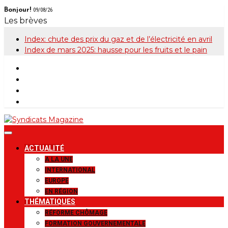
Skip
Bonjour!
09/08/26
to
Les brèves
content
Index: chute des prix du gaz et de l’électricité en avril
Index de mars 2025: hausse pour les fruits et le pain
Syndicats
Le magazine de la FGTB
ACTUALITÉ
Magazine
A LA UNE
INTERNATIONAL
EUROPE
EN RÉGION
THÉMATIQUES
RÉFORME CHÔMAGE
FORMATION GOUVERNEMENTALE