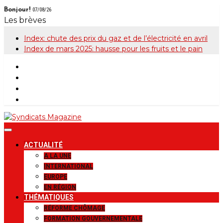
Skip
Bonjour!
07/08/26
to
Les brèves
content
Index: chute des prix du gaz et de l’électricité en avril
Index de mars 2025: hausse pour les fruits et le pain
Syndicats
Le magazine de la FGTB
ACTUALITÉ
Magazine
A LA UNE
INTERNATIONAL
EUROPE
EN RÉGION
THÉMATIQUES
RÉFORME CHÔMAGE
FORMATION GOUVERNEMENTALE