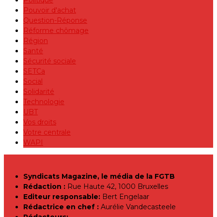
Pouvoir d'achat
Question-Réponse
Réforme chômage
Région
Santé
Sécurité sociale
SETCa
Social
Solidarité
Technologie
UBT
Vos droits
Votre centrale
WAPI
Syndicats Magazine, le média de la FGTB
Rédaction :
Rue Haute 42, 1000 Bruxelles
Editeur responsable:
Bert Engelaar
Rédactrice en chef :
Aurélie Vandecasteele
Rédacteurs: