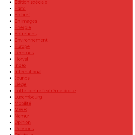
Edition spéciale
Edito
En bref
En images
Energie
Entretiens
Environnement
Europe
Femmes
Horval
Index
International
Jeunes
Liège
Lutte contre l'extrême droite
Luxembourg
Mobilité
MWB
Namur
Opinion
Pensions
Politique