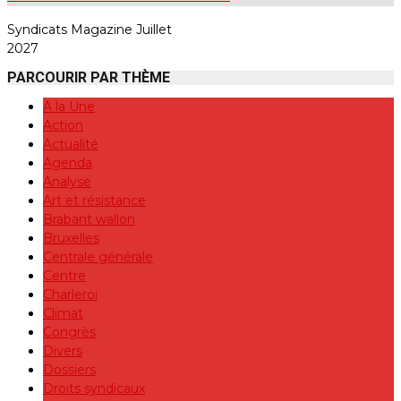
Syndicats Magazine Juillet
2027
PARCOURIR PAR THÈME
A la Une
Action
Actualité
Agenda
Analyse
Art et résistance
Brabant wallon
Bruxelles
Centrale générale
Centre
Charleroi
Climat
Congrès
Divers
Dossiers
Droits syndicaux