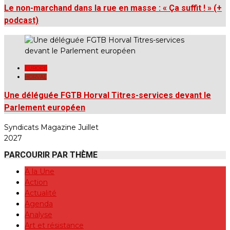
Le non-marchand dans la rue en masse : « Ça suffit ! » (+
podcast)
EUROPE
HORVAL
Une déléguée FGTB Horval Titres-services devant le
Parlement européen
Syndicats Magazine Juillet
2027
PARCOURIR PAR THÈME
A la Une
Action
Actualité
Agenda
Analyse
Art et résistance