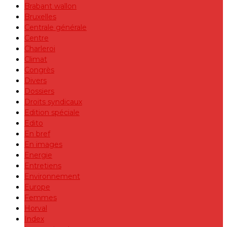
Brabant wallon
Bruxelles
Centrale générale
Centre
Charleroi
Climat
Congrès
Divers
Dossiers
Droits syndicaux
Edition spéciale
Edito
En bref
En images
Energie
Entretiens
Environnement
Europe
Femmes
Horval
Index