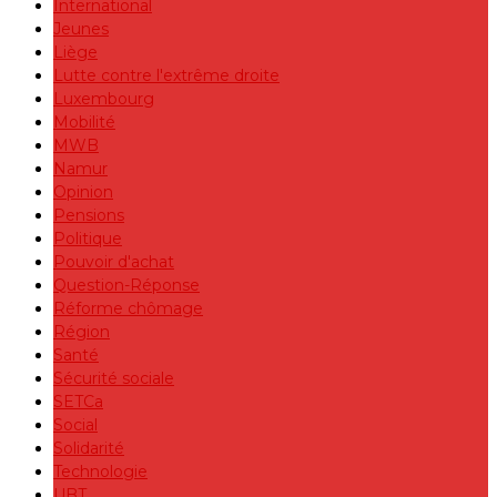
International
Jeunes
Liège
Lutte contre l'extrême droite
Luxembourg
Mobilité
MWB
Namur
Opinion
Pensions
Politique
Pouvoir d'achat
Question-Réponse
Réforme chômage
Région
Santé
Sécurité sociale
SETCa
Social
Solidarité
Technologie
UBT