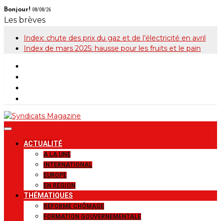
Skip
Bonjour!
08/08/26
to
Les brèves
content
Index: chute des prix du gaz et de l’électricité en avril
Index de mars 2025: hausse pour les fruits et le pain
Syndicats
Le magazine de la FGTB
ACTUALITÉ
Magazine
A LA UNE
INTERNATIONAL
EUROPE
EN RÉGION
THÉMATIQUES
RÉFORME CHÔMAGE
FORMATION GOUVERNEMENTALE