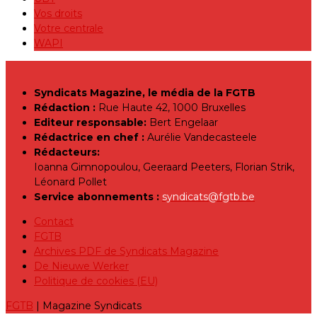
Vos droits
Votre centrale
WAPI
Syndicats Magazine, le média de la FGTB
Rédaction :
Rue Haute 42, 1000 Bruxelles
Editeur responsable:
Bert Engelaar
Rédactrice en chef :
Aurélie Vandecasteele
Rédacteurs:
Ioanna Gimnopoulou, Geeraard Peeters, Florian Strik,
Léonard Pollet
Service abonnements :
syndicats@fgtb.be
Contact
FGTB
Archives PDF de Syndicats Magazine
De Nieuwe Werker
Politique de cookies (EU)
FGTB
| Magazine Syndicats