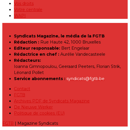
Vos droits
Votre centrale
WAPI
Syndicats Magazine, le média de la FGTB
Rédaction :
Rue Haute 42, 1000 Bruxelles
Editeur responsable:
Bert Engelaar
Rédactrice en chef :
Aurélie Vandecasteele
Rédacteurs:
Ioanna Gimnopoulou, Geeraard Peeters, Florian Strik,
Léonard Pollet
Service abonnements :
syndicats@fgtb.be
Contact
FGTB
Archives PDF de Syndicats Magazine
De Nieuwe Werker
Politique de cookies (EU)
FGTB
| Magazine Syndicats