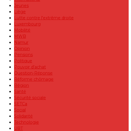
Jeunes
Liège
Lutte contre l'extrême droite
Luxembourg
Mobilité
MWB
Namur
Opinion
Pensions
Politique
Pouvoir d'achat
Question-Réponse
Réforme chômage
Région
Santé
Sécurité sociale
SETCa
Social
Solidarité
Technologie
UBT