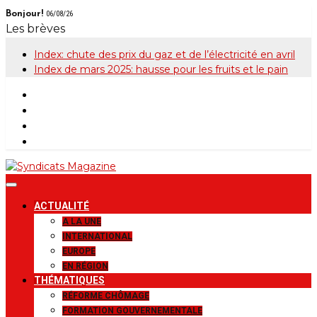
Skip
Bonjour!
06/08/26
to
Les brèves
content
Index: chute des prix du gaz et de l’électricité en avril
Index de mars 2025: hausse pour les fruits et le pain
Syndicats
Le magazine de la FGTB
ACTUALITÉ
Magazine
A LA UNE
INTERNATIONAL
EUROPE
EN RÉGION
THÉMATIQUES
RÉFORME CHÔMAGE
FORMATION GOUVERNEMENTALE