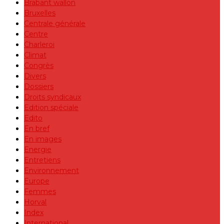
Brabant wallon
Bruxelles
Centrale générale
Centre
Charleroi
Climat
Congrès
Divers
Dossiers
Droits syndicaux
Edition spéciale
Edito
En bref
En images
Energie
Entretiens
Environnement
Europe
Femmes
Horval
Index
International