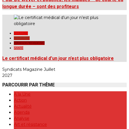
longue durée – sont des profiteurs
A LA UNE
ACTUALITÉ
QUESTION-RÉPONSE
SANTÉ
Le certificat médical d’un jour n’est plus obligatoire
Syndicats Magazine Juillet
2027
PARCOURIR PAR THÈME
A la Une
Action
Actualité
Agenda
Analyse
Art et résistance