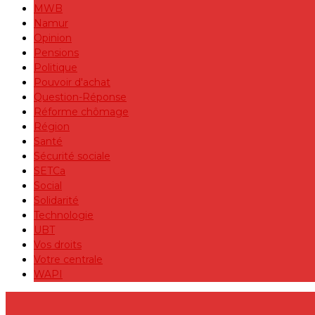
MWB
Namur
Opinion
Pensions
Politique
Pouvoir d'achat
Question-Réponse
Réforme chômage
Région
Santé
Sécurité sociale
SETCa
Social
Solidarité
Technologie
UBT
Vos droits
Votre centrale
WAPI