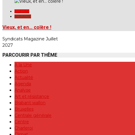
A LA UNE
ACTUALITÉ
Vieux, et en… colère !
Syndicats Magazine Juillet
2027
PARCOURIR PAR THÈME
A la Une
Action
Actualité
Agenda
Analyse
Art et résistance
Brabant wallon
Bruxelles
Centrale générale
Centre
Charleroi
Climat