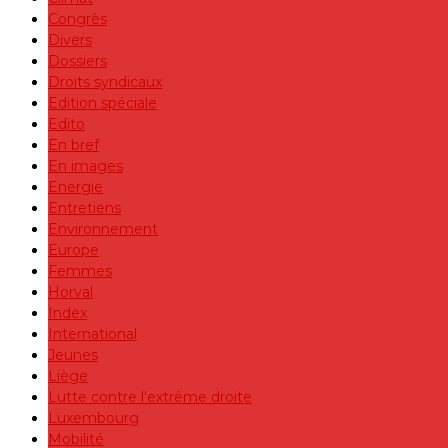
Congrès
Divers
Dossiers
Droits syndicaux
Edition spéciale
Edito
En bref
En images
Energie
Entretiens
Environnement
Europe
Femmes
Horval
Index
International
Jeunes
Liège
Lutte contre l'extrême droite
Luxembourg
Mobilité