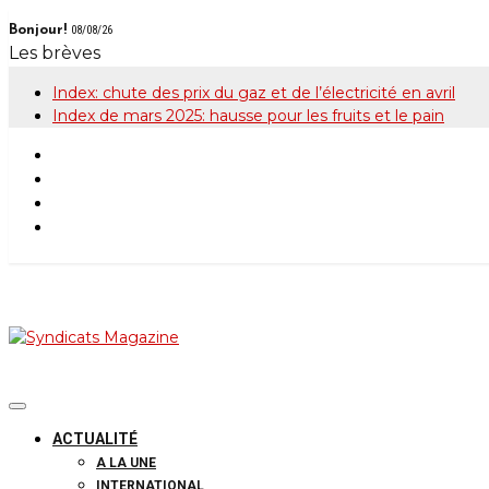
Skip
Bonjour!
08/08/26
to
Les brèves
content
Index: chute des prix du gaz et de l’électricité en avril
Index de mars 2025: hausse pour les fruits et le pain
Syndicats Maga
Le magazine de la FGTB
ACTUALITÉ
A LA UNE
INTERNATIONAL