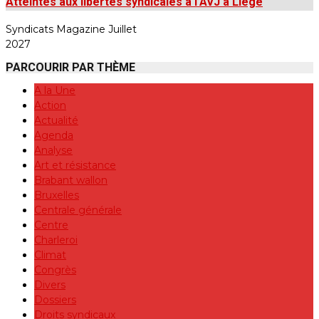
Atteintes aux libertés syndicales à l’AVJ à Liège
Syndicats Magazine Juillet
2027
PARCOURIR PAR THÈME
A la Une
Action
Actualité
Agenda
Analyse
Art et résistance
Brabant wallon
Bruxelles
Centrale générale
Centre
Charleroi
Climat
Congrès
Divers
Dossiers
Droits syndicaux