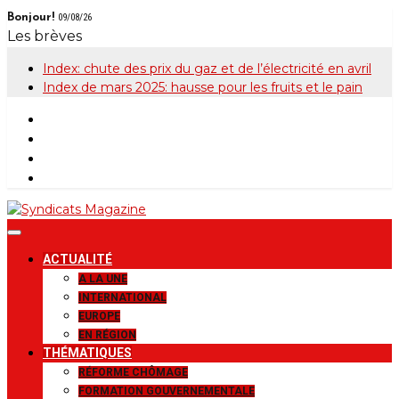
Skip
Bonjour!
09/08/26
to
Les brèves
content
Index: chute des prix du gaz et de l’électricité en avril
Index de mars 2025: hausse pour les fruits et le pain
Syndicats
Le magazine de la FGTB
ACTUALITÉ
Magazine
A LA UNE
INTERNATIONAL
EUROPE
EN RÉGION
THÉMATIQUES
RÉFORME CHÔMAGE
FORMATION GOUVERNEMENTALE