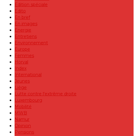
Edition spéciale
Edito
En bref
En images
Energie
Entretiens
Environnement
Europe
Femmes
Horval
Index
International
Jeunes
Liège
Lutte contre l'extrême droite
Luxembourg
Mobilité
MWB
Namur
Opinion
Pensions