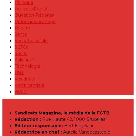
Politique
Pouvoir d'achat
Question-Réponse
Réforme chômage
Région
Santé
Sécurité sociale
SETCa
Social
Solidarité
Technologie
UBT
Vos droits
Votre centrale
WAPI
Syndicats Magazine, le média de la FGTB
Rédaction :
Rue Haute 42, 1000 Bruxelles
Editeur responsable:
Bert Engelaar
Rédactrice en chef :
Aurélie Vandecasteele