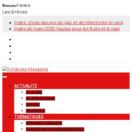
Skip
Bonjour!
08/08/26
to
Les brèves
content
Index: chute des prix du gaz et de l’électricité en avril
Index de mars 2025: hausse pour les fruits et le pain
Syndicats
Le magazine de la FGTB
ACTUALITÉ
Magazine
A LA UNE
INTERNATIONAL
EUROPE
EN RÉGION
THÉMATIQUES
RÉFORME CHÔMAGE
FORMATION GOUVERNEMENTALE