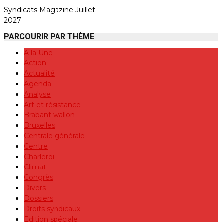
Syndicats Magazine Juillet
2027
PARCOURIR PAR THÈME
A la Une
Action
Actualité
Agenda
Analyse
Art et résistance
Brabant wallon
Bruxelles
Centrale générale
Centre
Charleroi
Climat
Congrès
Divers
Dossiers
Droits syndicaux
Edition spéciale