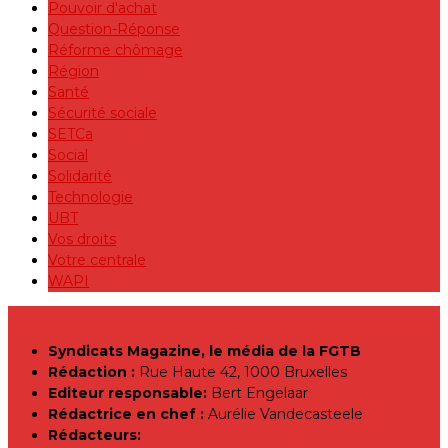
Pouvoir d'achat
Question-Réponse
Réforme chômage
Région
Santé
Sécurité sociale
SETCa
Social
Solidarité
Technologie
UBT
Vos droits
Votre centrale
WAPI
Syndicats Magazine, le média de la FGTB
Rédaction :
Rue Haute 42, 1000 Bruxelles
Editeur responsable:
Bert Engelaar
Rédactrice en chef :
Aurélie Vandecasteele
Rédacteurs: