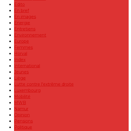
Edito
En bref
En images
Energie
Entretiens
Environnement
Europe
Femmes
Horval
Index
International
Jeunes
Liège
Lutte contre l'extrême droite
Luxembourg
Mobilité
MWB
Namur
Opinion
Pensions
Politique