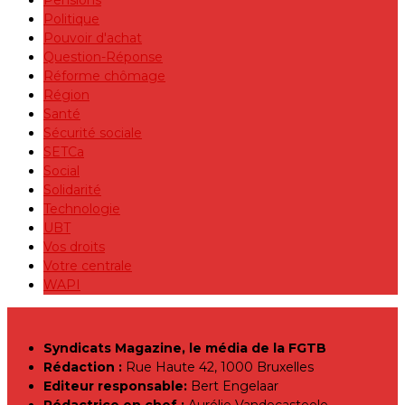
Politique
Pouvoir d'achat
Question-Réponse
Réforme chômage
Région
Santé
Sécurité sociale
SETCa
Social
Solidarité
Technologie
UBT
Vos droits
Votre centrale
WAPI
Syndicats Magazine, le média de la FGTB
Rédaction :
Rue Haute 42, 1000 Bruxelles
Editeur responsable:
Bert Engelaar
Rédactrice en chef :
Aurélie Vandecasteele