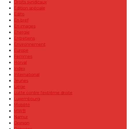
Droits syndicaux
Edition spéciale
Edito
En bref
En images
Energie
Entretiens
Environnement
Europe
Femmes
Horval
Index
International
Jeunes
Liège
Lutte contre l'extrême droite
Luxembourg
Mobilité
MWB
Namur
Opinion
Pensions