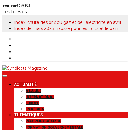
Skip
Bonjour!
06/08/26
to
Les brèves
content
Index: chute des prix du gaz et de l’électricité en avril
Index de mars 2025: hausse pour les fruits et le pain
Syndicats
Le magazine de la FGTB
ACTUALITÉ
Magazine
A LA UNE
INTERNATIONAL
EUROPE
EN RÉGION
THÉMATIQUES
RÉFORME CHÔMAGE
FORMATION GOUVERNEMENTALE