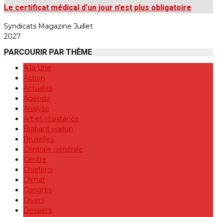
Le certificat médical d’un jour n’est plus obligatoire
Syndicats Magazine Juillet
2027
PARCOURIR PAR THÈME
A la Une
Action
Actualité
Agenda
Analyse
Art et résistance
Brabant wallon
Bruxelles
Centrale générale
Centre
Charleroi
Climat
Congrès
Divers
Dossiers