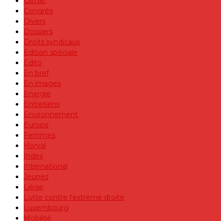
Climat
Congrès
Divers
Dossiers
Droits syndicaux
Edition spéciale
Edito
En bref
En images
Energie
Entretiens
Environnement
Europe
Femmes
Horval
Index
International
Jeunes
Liège
Lutte contre l'extrême droite
Luxembourg
Mobilité