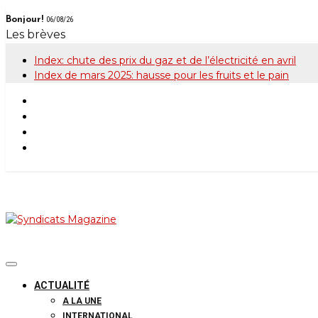
Skip
Bonjour!
06/08/26
to
Les brèves
content
Index: chute des prix du gaz et de l’électricité en avril
Index de mars 2025: hausse pour les fruits et le pain
Syndicats Maga
Le magazine de la FGTB
ACTUALITÉ
A LA UNE
INTERNATIONAL