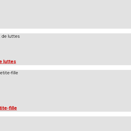
e luttes
te-fille