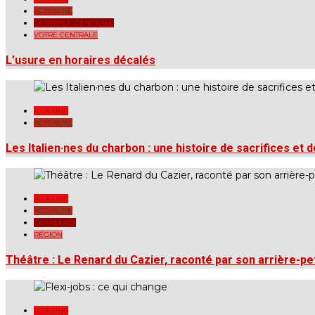
ACTUALITÉ
CENTRALE GÉNÉRALE
VOTRE CENTRALE
L’usure en horaires décalés
A LA UNE
ACTUALITÉ
Les Italien·nes du charbon : une histoire de sacrifices et d
A LA UNE
ACTUALITÉ
CHARLEROI
RÉGION
Théâtre : Le Renard du Cazier, raconté par son arrière-peti
A LA UNE