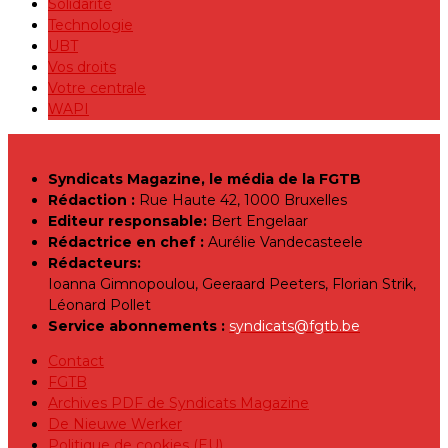
Solidarité
Technologie
UBT
Vos droits
Votre centrale
WAPI
Syndicats Magazine, le média de la FGTB
Rédaction :
Rue Haute 42, 1000 Bruxelles
Editeur responsable:
Bert Engelaar
Rédactrice en chef :
Aurélie Vandecasteele
Rédacteurs:
Ioanna Gimnopoulou, Geeraard Peeters, Florian Strik,
Léonard Pollet
Service abonnements :
syndicats@fgtb.be
Contact
FGTB
Archives PDF de Syndicats Magazine
De Nieuwe Werker
Politique de cookies (EU)