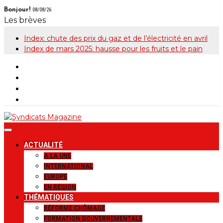
Skip
Bonjour!
08/08/26
to
Les brèves
content
Index: chute des prix du gaz et de l’électricité en avril
Index de mars 2025: hausse pour les fruits et le pain
Syndicats
Le magazine de la FGTB
ACTUALITÉ
Magazine
A LA UNE
INTERNATIONAL
EUROPE
EN RÉGION
THÉMATIQUES
RÉFORME CHÔMAGE
FORMATION GOUVERNEMENTALE