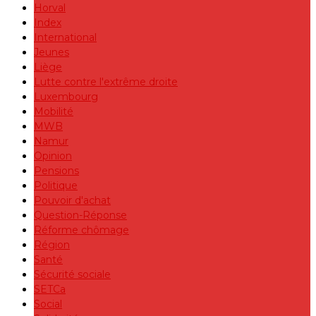
Horval
Index
International
Jeunes
Liège
Lutte contre l'extrême droite
Luxembourg
Mobilité
MWB
Namur
Opinion
Pensions
Politique
Pouvoir d'achat
Question-Réponse
Réforme chômage
Région
Santé
Sécurité sociale
SETCa
Social