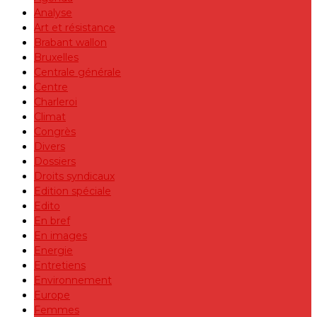
Analyse
Art et résistance
Brabant wallon
Bruxelles
Centrale générale
Centre
Charleroi
Climat
Congrès
Divers
Dossiers
Droits syndicaux
Edition spéciale
Edito
En bref
En images
Energie
Entretiens
Environnement
Europe
Femmes