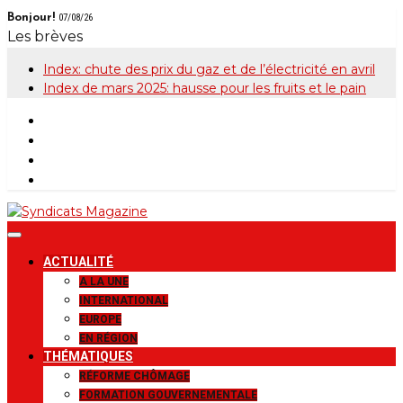
Skip
Bonjour!
07/08/26
to
Les brèves
content
Index: chute des prix du gaz et de l’électricité en avril
Index de mars 2025: hausse pour les fruits et le pain
Syndicats
Le magazine de la FGTB
ACTUALITÉ
Magazine
A LA UNE
INTERNATIONAL
EUROPE
EN RÉGION
THÉMATIQUES
RÉFORME CHÔMAGE
FORMATION GOUVERNEMENTALE