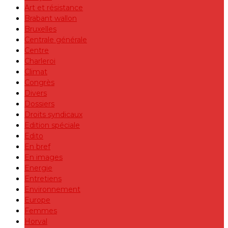
Art et résistance
Brabant wallon
Bruxelles
Centrale générale
Centre
Charleroi
Climat
Congrès
Divers
Dossiers
Droits syndicaux
Edition spéciale
Edito
En bref
En images
Energie
Entretiens
Environnement
Europe
Femmes
Horval