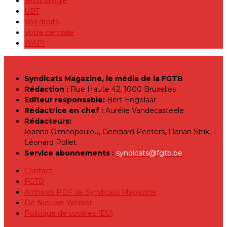
Technologie
UBT
Vos droits
Votre centrale
WAPI
Syndicats Magazine, le média de la FGTB
Rédaction :
Rue Haute 42, 1000 Bruxelles
Editeur responsable:
Bert Engelaar
Rédactrice en chef :
Aurélie Vandecasteele
Rédacteurs:
Ioanna Gimnopoulou, Geeraard Peeters, Florian Strik,
Léonard Pollet
Service abonnements :
syndicats@fgtb.be
Contact
FGTB
Archives PDF de Syndicats Magazine
De Nieuwe Werker
Politique de cookies (EU)