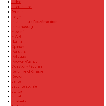
Index
International
Jeunes
Liège
Lutte contre l'extrême droite
Luxembourg
Mobilité
MWB
Namur
Opinion
Pensions
Politique
Pouvoir d'achat
Question-Réponse
Réforme chômage
Région
Santé
Sécurité sociale
SETCa
Social
Solidarité