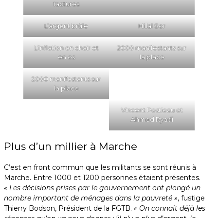
factures
L’argent brûle
Hillal Sor
L’inflation en chair et
2000 manifestants sur
en os
la place
2000 manifestants sur
la place
Vincent Pestieau et
Ahmed Ryadi
Plus d’un millier à Marche
C’est en front commun que les militants se sont réunis à
Marche. Entre 1000 et 1200 personnes étaient présentes.
« Les décisions prises par le gouvernement ont plongé un
nombre important de ménages dans la pauvreté »
, fustige
Thierry Bodson, Président de la FGTB.
« On connait déjà les