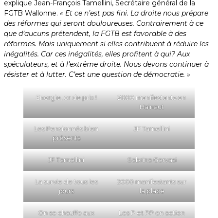
explique Jean-François Tamellini, Secrétaire général de la
FGTB Wallonne.
« Et ce n’est pas fini. La droite nous prépare
des réformes qui seront douloureuses. Contrairement à ce
que d’aucuns prétendent, la FGTB est favorable à des
réformes. Mais uniquement si elles contribuent à réduire les
inégalités. Car ces inégalités, elles profitent à qui? Aux
spéculateurs, et à l’extrême droite. Nous devons continuer à
résister et à lutter. C’est une question de démocratie. »
Energie, or de prix !
2000 manifestants en
Hainaut
Les Pensionnés bien
JF Tamellini
présents
JF Tamellini
Sabrina Gervasi
La survie de tous les
2000 manifestants sur
jours
la place
On se chauffe aux
Les P et PP en action