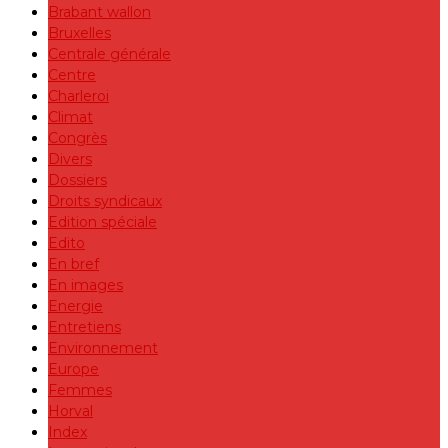
Brabant wallon
Bruxelles
Centrale générale
Centre
Charleroi
Climat
Congrès
Divers
Dossiers
Droits syndicaux
Edition spéciale
Edito
En bref
En images
Energie
Entretiens
Environnement
Europe
Femmes
Horval
Index