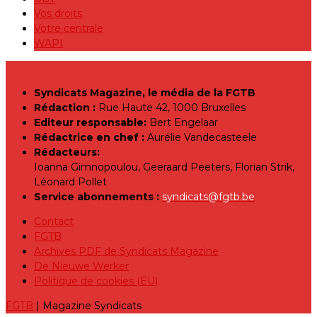
Vos droits
Votre centrale
WAPI
Syndicats Magazine, le média de la FGTB
Rédaction :
Rue Haute 42, 1000 Bruxelles
Editeur responsable:
Bert Engelaar
Rédactrice en chef :
Aurélie Vandecasteele
Rédacteurs:
Ioanna Gimnopoulou, Geeraard Peeters, Florian Strik,
Léonard Pollet
Service abonnements :
syndicats@fgtb.be
Contact
FGTB
Archives PDF de Syndicats Magazine
De Nieuwe Werker
Politique de cookies (EU)
FGTB
| Magazine Syndicats