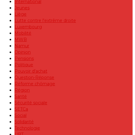
International
Jeunes
Liège
Lutte contre l'extrême droite
Luxembourg
Mobilité
MWB
Namur
Opinion
Pensions
Politique
Pouvoir d'achat
Question-Réponse
Réforme chômage
Région
Santé
Sécurité sociale
SETCa
Social
Solidarité
Technologie
UBT