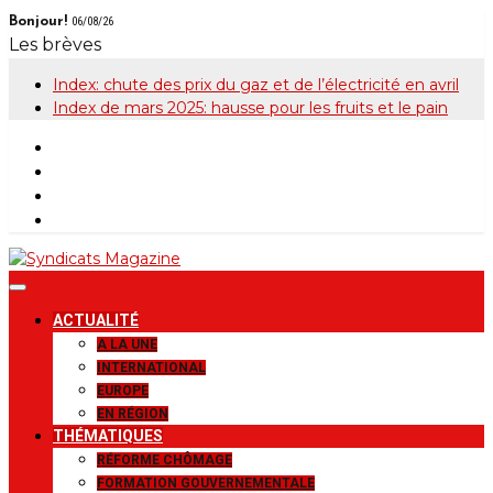
Skip
Bonjour!
06/08/26
to
Les brèves
content
Index: chute des prix du gaz et de l’électricité en avril
Index de mars 2025: hausse pour les fruits et le pain
Syndicats
Le magazine de la FGTB
ACTUALITÉ
Magazine
A LA UNE
INTERNATIONAL
EUROPE
EN RÉGION
THÉMATIQUES
RÉFORME CHÔMAGE
FORMATION GOUVERNEMENTALE