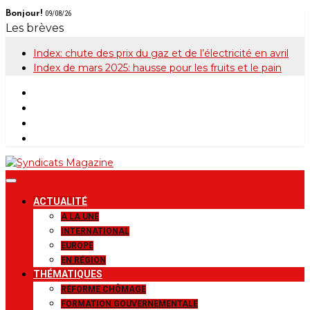
Skip
Bonjour!
09/08/26
to
Les brèves
content
Index: chute des prix du gaz et de l’électricité en avril
Index de mars 2025: hausse pour les fruits et le pain
Syndicats
Le magazine de la FGTB
ACTUALITÉ
Magazine
A LA UNE
INTERNATIONAL
EUROPE
EN RÉGION
THÉMATIQUES
RÉFORME CHÔMAGE
FORMATION GOUVERNEMENTALE