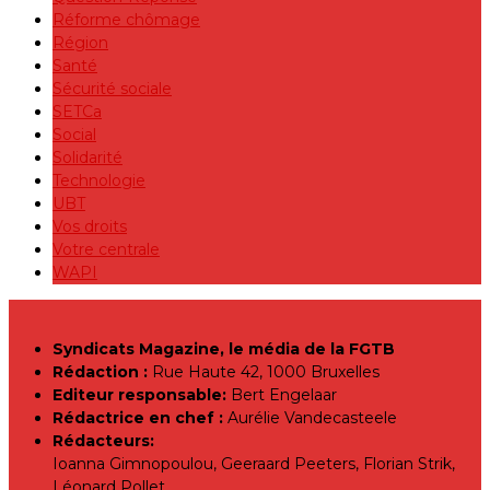
Réforme chômage
Région
Santé
Sécurité sociale
SETCa
Social
Solidarité
Technologie
UBT
Vos droits
Votre centrale
WAPI
Syndicats Magazine, le média de la FGTB
Rédaction :
Rue Haute 42, 1000 Bruxelles
Editeur responsable:
Bert Engelaar
Rédactrice en chef :
Aurélie Vandecasteele
Rédacteurs:
Ioanna Gimnopoulou, Geeraard Peeters, Florian Strik,
Léonard Pollet