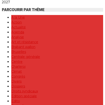
2027
PARCOURIR PAR THÈME
A la Une
Action
Actualité
Agenda
Analyse
Art et résistance
Brabant wallon
Bruxelles
Centrale générale
Centre
Charleroi
Climat
Congrès
Divers
Dossiers
Droits syndicaux
Edition spéciale
Edito