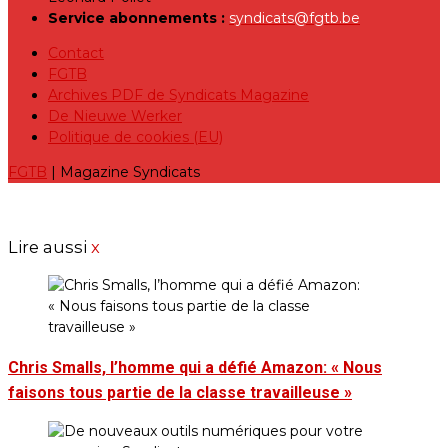
Service abonnements :
syndicats@fgtb.be
Contact
FGTB
Archives PDF de Syndicats Magazine
De Nieuwe Werker
Politique de cookies (EU)
FGTB
| Magazine Syndicats
Lire aussi
x
Chris Smalls, l’homme qui a défié Amazon: « Nous
faisons tous partie de la classe travailleuse »