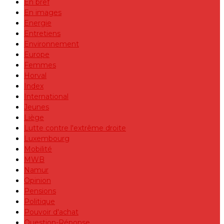
En bref
En images
Energie
Entretiens
Environnement
Europe
Femmes
Horval
Index
International
Jeunes
Liège
Lutte contre l'extrême droite
Luxembourg
Mobilité
MWB
Namur
Opinion
Pensions
Politique
Pouvoir d'achat
Question-Réponse