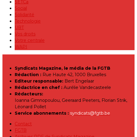
SETCa
Social
Solidarité
Technologie
UBT
Vos droits
Votre centrale
WAPI
Syndicats Magazine, le média de la FGTB
Rédaction :
Rue Haute 42, 1000 Bruxelles
Editeur responsable:
Bert Engelaar
Rédactrice en chef :
Aurélie Vandecasteele
Rédacteurs:
Ioanna Gimnopoulou, Geeraard Peeters, Florian Strik,
Léonard Pollet
Service abonnements :
syndicats@fgtb.be
Contact
FGTB
Archives PDF de Syndicats Magazine