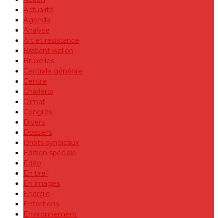
Actualité
Agenda
Analyse
Art et résistance
Brabant wallon
Bruxelles
Centrale générale
Centre
Charleroi
Climat
Congrès
Divers
Dossiers
Droits syndicaux
Edition spéciale
Edito
En bref
En images
Energie
Entretiens
Environnement