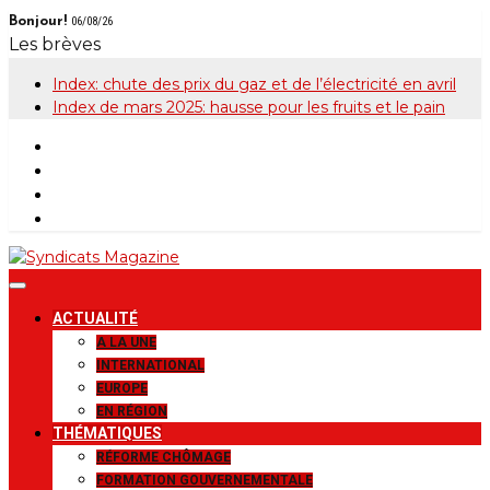
Skip
Bonjour!
06/08/26
to
Les brèves
content
Index: chute des prix du gaz et de l’électricité en avril
Index de mars 2025: hausse pour les fruits et le pain
Syndicats
Le magazine de la FGTB
ACTUALITÉ
Magazine
A LA UNE
INTERNATIONAL
EUROPE
EN RÉGION
THÉMATIQUES
RÉFORME CHÔMAGE
FORMATION GOUVERNEMENTALE