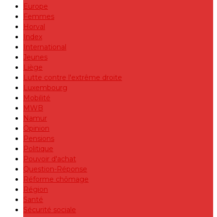
Europe
Femmes
Horval
Index
International
Jeunes
Liège
Lutte contre l'extrême droite
Luxembourg
Mobilité
MWB
Namur
Opinion
Pensions
Politique
Pouvoir d'achat
Question-Réponse
Réforme chômage
Région
Santé
Sécurité sociale