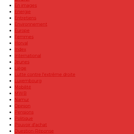
En images
Energie
Entretiens
Environnement
Europe
Femmes
Horval
Index
International
Jeunes
Liège
Lutte contre l'extrême droite
Luxembourg
Mobilité
MWB
Namur
Opinion
Pensions
Politique
Pouvoir d'achat
Question-Réponse