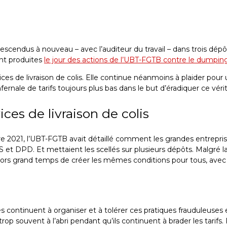
 descendus à nouveau – avec l’auditeur du travail – dans trois dé
ont produites
le jour des actions de l’UBT-FGTB contre le dumping
ces de livraison de colis. Elle continue néanmoins à plaider pou
nfernale de tarifs toujours plus bas dans le but d’éradiquer ce vér
ces de livraison de colis
 2021, l’UBT-FGTB avait détaillé comment les grandes entreprises o
et DPD. Et mettaient les scellés sur plusieurs dépôts. Malgré l
ès lors grand temps de créer les mêmes conditions pour tous, avec 
es continuent à organiser et à tolérer ces pratiques frauduleuses 
op souvent à l’abri pendant qu’ils continuent à brader les tarifs.