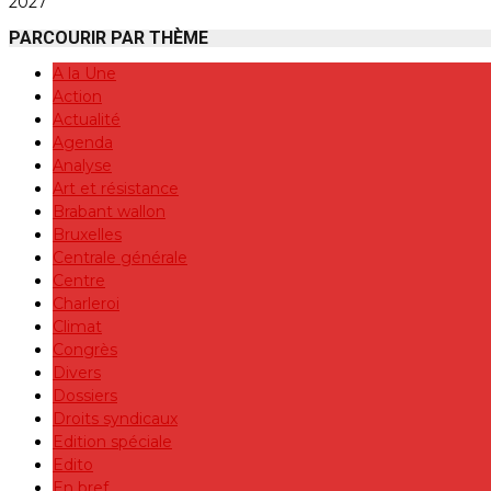
2027
PARCOURIR PAR THÈME
A la Une
Action
Actualité
Agenda
Analyse
Art et résistance
Brabant wallon
Bruxelles
Centrale générale
Centre
Charleroi
Climat
Congrès
Divers
Dossiers
Droits syndicaux
Edition spéciale
Edito
En bref