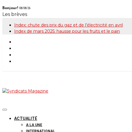
Skip
Bonjour!
08/08/26
to
Les brèves
content
Index: chute des prix du gaz et de l’électricité en avril
Index de mars 2025: hausse pour les fruits et le pain
Syndicats Maga
Le magazine de la FGTB
ACTUALITÉ
A LA UNE
INTERNATIONAL