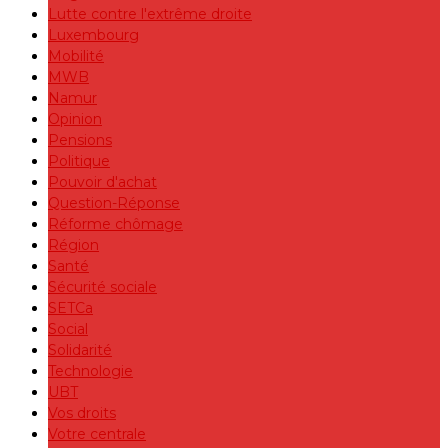
Lutte contre l'extrême droite
Luxembourg
Mobilité
MWB
Namur
Opinion
Pensions
Politique
Pouvoir d'achat
Question-Réponse
Réforme chômage
Région
Santé
Sécurité sociale
SETCa
Social
Solidarité
Technologie
UBT
Vos droits
Votre centrale