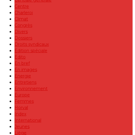
Centre
Charleroi
Climat
Congrès
Divers
Dossiers
Droits syndicaux
Edition spéciale
Edito
En bref
En images
Energie
Entretiens
Environnement
Europe
Femmes
Horval
Index
International
Jeunes
Liège