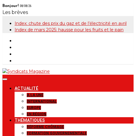
Skip
Bonjour!
08/08/26
to
Les brèves
content
Index: chute des prix du gaz et de l’électricité en avril
Index de mars 2025: hausse pour les fruits et le pain
Syndicats
Le magazine de la FGTB
ACTUALITÉ
Magazine
A LA UNE
INTERNATIONAL
EUROPE
EN RÉGION
THÉMATIQUES
RÉFORME CHÔMAGE
FORMATION GOUVERNEMENTALE