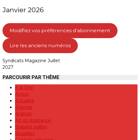
Janvier 2026
Modifiez vos préférences d’abonnement
Lire les anciens numéros
Syndicats Magazine Juillet
2027
PARCOURIR PAR THÈME
A la Une
Action
Actualité
Agenda
Analyse
Art et résistance
Brabant wallon
Bruxelles
Centrale générale