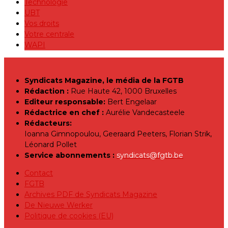
Technologie
UBT
Vos droits
Votre centrale
WAPI
Syndicats Magazine, le média de la FGTB
Rédaction :
Rue Haute 42, 1000 Bruxelles
Editeur responsable:
Bert Engelaar
Rédactrice en chef :
Aurélie Vandecasteele
Rédacteurs:
Ioanna Gimnopoulou, Geeraard Peeters, Florian Strik,
Léonard Pollet
Service abonnements :
syndicats@fgtb.be
Contact
FGTB
Archives PDF de Syndicats Magazine
De Nieuwe Werker
Politique de cookies (EU)