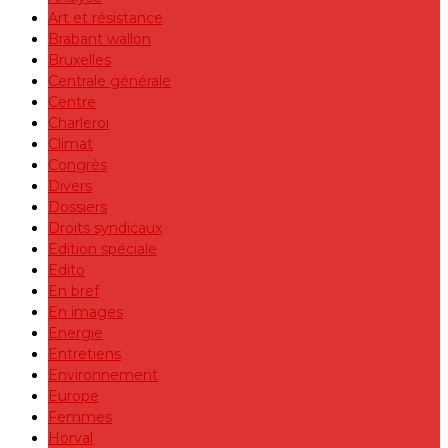
Art et résistance
Brabant wallon
Bruxelles
Centrale générale
Centre
Charleroi
Climat
Congrès
Divers
Dossiers
Droits syndicaux
Edition spéciale
Edito
En bref
En images
Energie
Entretiens
Environnement
Europe
Femmes
Horval