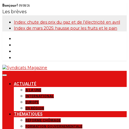
Skip
Bonjour!
09/08/26
to
Les brèves
content
Index: chute des prix du gaz et de l’électricité en avril
Index de mars 2025: hausse pour les fruits et le pain
Syndicats
Le magazine de la FGTB
ACTUALITÉ
Magazine
A LA UNE
INTERNATIONAL
EUROPE
EN RÉGION
THÉMATIQUES
RÉFORME CHÔMAGE
FORMATION GOUVERNEMENTALE