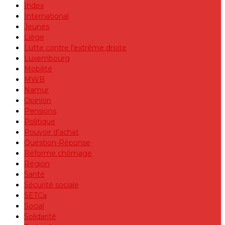
Index
International
Jeunes
Liège
Lutte contre l'extrême droite
Luxembourg
Mobilité
MWB
Namur
Opinion
Pensions
Politique
Pouvoir d'achat
Question-Réponse
Réforme chômage
Région
Santé
Sécurité sociale
SETCa
Social
Solidarité