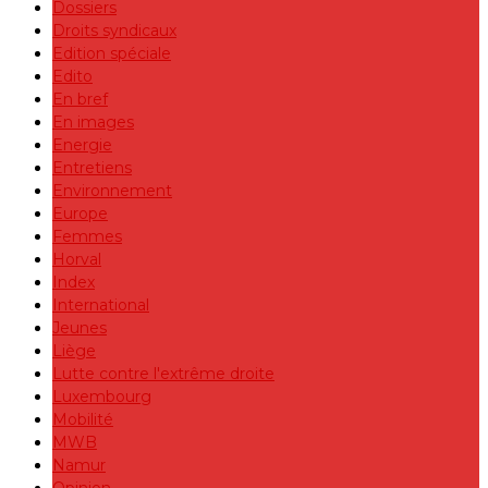
Dossiers
Droits syndicaux
Edition spéciale
Edito
En bref
En images
Energie
Entretiens
Environnement
Europe
Femmes
Horval
Index
International
Jeunes
Liège
Lutte contre l'extrême droite
Luxembourg
Mobilité
MWB
Namur