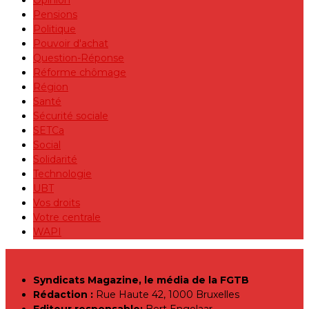
Opinion
Pensions
Politique
Pouvoir d'achat
Question-Réponse
Réforme chômage
Région
Santé
Sécurité sociale
SETCa
Social
Solidarité
Technologie
UBT
Vos droits
Votre centrale
WAPI
Syndicats Magazine, le média de la FGTB
Rédaction :
Rue Haute 42, 1000 Bruxelles