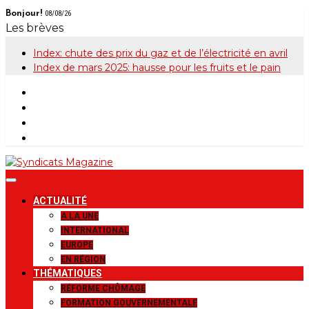
Skip
Bonjour!
08/08/26
to
Les brèves
content
Index: chute des prix du gaz et de l’électricité en avril
Index de mars 2025: hausse pour les fruits et le pain
Syndicats
Le magazine de la FGTB
ACTUALITÉ
Magazine
A LA UNE
INTERNATIONAL
EUROPE
EN RÉGION
THÉMATIQUES
RÉFORME CHÔMAGE
FORMATION GOUVERNEMENTALE