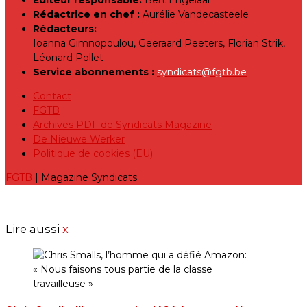
Editeur responsable:
Bert Engelaar
Rédactrice en chef :
Aurélie Vandecasteele
Rédacteurs:
Ioanna Gimnopoulou, Geeraard Peeters, Florian Strik,
Léonard Pollet
Service abonnements :
syndicats@fgtb.be
Contact
FGTB
Archives PDF de Syndicats Magazine
De Nieuwe Werker
Politique de cookies (EU)
FGTB
| Magazine Syndicats
Lire aussi
x