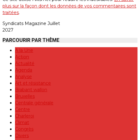
plus sur la façon dont les données de vos commentaires sont
traitées
.
Syndicats Magazine Juillet
2027
PARCOURIR PAR THÈME
A la Une
Action
Actualité
Agenda
Analyse
Art et résistance
Brabant wallon
Bruxelles
Centrale générale
Centre
Charleroi
Climat
Congrès
Divers